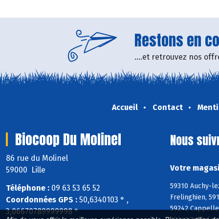
Restons en con
....et retrouvez nos of
Accueil
Contact
Menti
Biocoop Du Molinel
Nous suiv
86 rue du Molinel
Votre magasi
59000 Lille
59310 Auchy-le
Téléphone :
09 63 53 65 52
Frelinghien, 5
Coordonnées GPS :
50,6340103 ° ,
59242 Cappelle
3,06670789999998 °