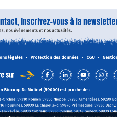
tact, inscrivez-vous à la newsletter
fres, nos événements et nos actualités.
ons légales
Protection des données
CGU
Gestio
re sur
n Biocoop Du Molinel (59000) est proche de :
z-Orchies, 59310 Nomain, 59850 Nieppe, 59280 Armentières, 59280 Bo
9116 Houplines, 59930 La Chapelle-d, 59840 Prémesques, 59830 Bachy
-en-Pévèle, 59830 Cobrieux, 59830 Cysoing, 59242 Genech, 59830 Louv