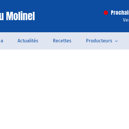
u Molinel
Prochai
Ve
da
Actualités
Recettes
Producteurs