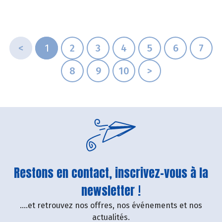
<
1
2
3
4
5
6
7
8
9
10
>
Restons en contact, inscrivez-vous à la
newsletter !
....et retrouvez nos offres, nos événements et nos
actualités.