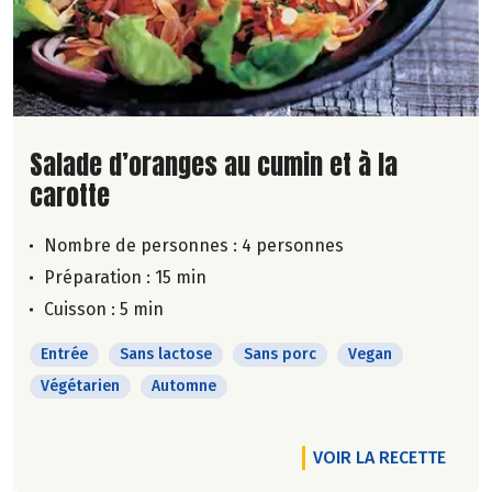
Lire la suite de la recette
Salade d’oranges au cumin et à la
carotte
Nombre de personnes :
4 personnes
Préparation : 15 min
Cuisson : 5 min
Entrée
Sans lactose
Sans porc
Vegan
Végétarien
Automne
VOIR LA RECETTE