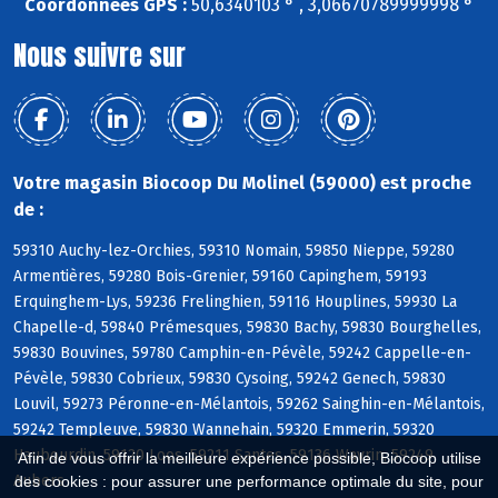
Coordonnées GPS :
50,6340103 ° , 3,06670789999998 °
Nous suivre sur
Votre magasin Biocoop Du Molinel (59000) est proche
de :
59310 Auchy-lez-Orchies, 59310 Nomain, 59850 Nieppe, 59280
Armentières, 59280 Bois-Grenier, 59160 Capinghem, 59193
Erquinghem-Lys, 59236 Frelinghien, 59116 Houplines, 59930 La
Chapelle-d, 59840 Prémesques, 59830 Bachy, 59830 Bourghelles,
59830 Bouvines, 59780 Camphin-en-Pévèle, 59242 Cappelle-en-
Pévèle, 59830 Cobrieux, 59830 Cysoing, 59242 Genech, 59830
Louvil, 59273 Péronne-en-Mélantois, 59262 Sainghin-en-Mélantois,
59242 Templeuve, 59830 Wannehain, 59320 Emmerin, 59320
Haubourdin, 59120 Loos, 59211 Santes, 59136 Wavrin, 59249
Afin de vous offrir la meilleure expérience possible, Biocoop utilise
Aubers
des cookies : pour assurer une performance optimale du site, pour