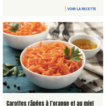
VOIR LA RECETTE
Lire la suite de la recette
Carottes râpées à l’orange et au miel