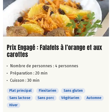
Lire la suite de la recette
Prix Engagé : Falafels à l’orange et aux
carottes
Nombre de personnes :
4 personnes
Préparation : 20 min
Cuisson : 30 min
Plat principal
Flexitarien
Sans gluten
Sans lactose
Sans porc
Végétarien
Automne
Hiver