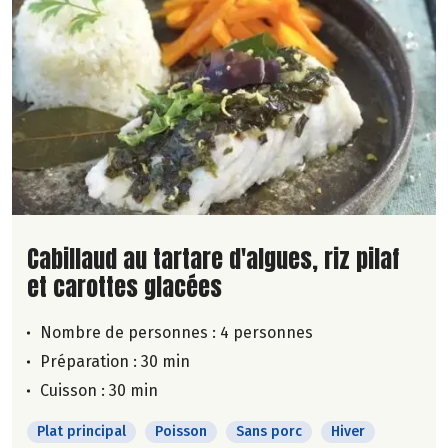
Lire la suite de la recette
Cabillaud au tartare d'algues, riz pilaf
et carottes glacées
Nombre de personnes :
4 personnes
Préparation : 30 min
Cuisson : 30 min
Plat principal
Poisson
Sans porc
Hiver