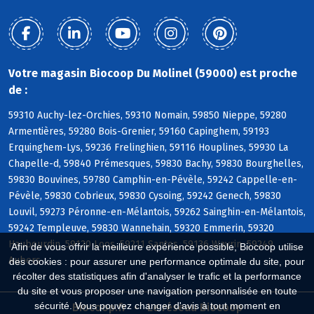
Votre magasin Biocoop Du Molinel (59000) est proche
de :
59310 Auchy-lez-Orchies, 59310 Nomain, 59850 Nieppe, 59280
Armentières, 59280 Bois-Grenier, 59160 Capinghem, 59193
Erquinghem-Lys, 59236 Frelinghien, 59116 Houplines, 59930 La
Chapelle-d, 59840 Prémesques, 59830 Bachy, 59830 Bourghelles,
59830 Bouvines, 59780 Camphin-en-Pévèle, 59242 Cappelle-en-
Pévèle, 59830 Cobrieux, 59830 Cysoing, 59242 Genech, 59830
Louvil, 59273 Péronne-en-Mélantois, 59262 Sainghin-en-Mélantois,
59242 Templeuve, 59830 Wannehain, 59320 Emmerin, 59320
Haubourdin, 59120 Loos, 59211 Santes, 59136 Wavrin, 59249
Afin de vous offrir la meilleure expérience possible, Biocoop utilise
Aubers
des cookies : pour assurer une performance optimale du site, pour
récolter des statistiques afin d'analyser le trafic et la performance
du site et vous proposer une navigation personnalisée en toute
sécurité. Vous pouvez changer d'avis à tout moment en
Biocoop.fr
Le réseau Biocoop