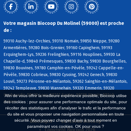
Votre magasin Biocoop Du Molinel (59000) est proche
de :
59310 Auchy-lez-Orchies, 59310 Nomain, 59850 Nieppe, 59280
Armentières, 59280 Bois-Grenier, 59160 Capinghem, 59193
Erquinghem-Lys, 59236 Frelinghien, 59116 Houplines, 59930 La
Chapelle-d, 59840 Prémesques, 59830 Bachy, 59830 Bourghelles,
59830 Bouvines, 59780 Camphin-en-Pévèle, 59242 Cappelle-en-
Pévèle, 59830 Cobrieux, 59830 Cysoing, 59242 Genech, 59830
Louvil, 59273 Péronne-en-Mélantois, 59262 Sainghin-en-Mélantois,
59242 Templeuve, 59830 Wannehain, 59320 Emmerin, 59320
Haubourdin, 59120 Loos, 59211 Santes, 59136 Wavrin, 59249
Afin de vous offrir la meilleure expérience possible, Biocoop utilise
Aubers
des cookies : pour assurer une performance optimale du site, pour
récolter des statistiques afin d'analyser le trafic et la performance
du site et vous proposer une navigation personnalisée en toute
sécurité. Vous pouvez changer d'avis à tout moment en
Biocoop.fr
Le réseau Biocoop
paramétrant vos cookies. OK pour vous ?
Copyright Biocoop 2026