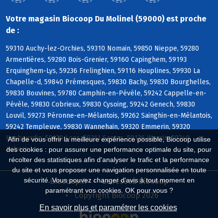
Votre magasin Biocoop Du Molinel (59000) est proche
de :
59310 Auchy-lez-Orchies, 59310 Nomain, 59850 Nieppe, 59280
Armentières, 59280 Bois-Grenier, 59160 Capinghem, 59193
Erquinghem-Lys, 59236 Frelinghien, 59116 Houplines, 59930 La
Chapelle-d, 59840 Prémesques, 59830 Bachy, 59830 Bourghelles,
59830 Bouvines, 59780 Camphin-en-Pévèle, 59242 Cappelle-en-
Pévèle, 59830 Cobrieux, 59830 Cysoing, 59242 Genech, 59830
Louvil, 59273 Péronne-en-Mélantois, 59262 Sainghin-en-Mélantois,
59242 Templeuve, 59830 Wannehain, 59320 Emmerin, 59320
Haubourdin, 59120 Loos, 59211 Santes, 59136 Wavrin, 59249
Afin de vous offrir la meilleure expérience possible, Biocoop utilise
Aubers
des cookies : pour assurer une performance optimale du site, pour
récolter des statistiques afin d'analyser le trafic et la performance
du site et vous proposer une navigation personnalisée en toute
sécurité. Vous pouvez changer d'avis à tout moment en
Biocoop.fr
Le réseau Biocoop
paramétrant vos cookies. OK pour vous ?
Copyright Biocoop 2026
En savoir plus et paramétrer les cookies