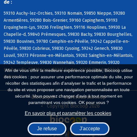
de :
59310 Auchy-lez-Orchies, 59310 Nomain, 59850 Nieppe, 59280
Armentières, 59280 Bois-Grenier, 59160 Capinghem, 59193
Erquinghem-Lys, 59236 Frelinghien, 59116 Houplines, 59930 La
Chapelle-d, 59840 Prémesques, 59830 Bachy, 59830 Bourghelles,
59830 Bouvines, 59780 Camphin-en-Pévèle, 59242 Cappelle-en-
Pévèle, 59830 Cobrieux, 59830 Cysoing, 59242 Genech, 59830
Louvil, 59273 Péronne-en-Mélantois, 59262 Sainghin-en-Mélantois,
59242 Templeuve, 59830 Wannehain, 59320 Emmerin, 59320
Haubourdin, 59120 Loos, 59211 Santes, 59136 Wavrin, 59249
Afin de vous offrir la meilleure expérience possible, Biocoop utilise
Aubers
des cookies : pour assurer une performance optimale du site, pour
récolter des statistiques afin d'analyser le trafic et la performance
du site et vous proposer une navigation personnalisée en toute
sécurité. Vous pouvez changer d'avis à tout moment en
Biocoop.fr
Le réseau Biocoop
paramétrant vos cookies. OK pour vous ?
Copyright Biocoop 2026
En savoir plus et paramétrer les cookies
Je refuse
J'accepte
Réalisé par