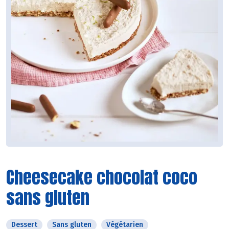
Cheesecake chocolat coco
sans gluten
Dessert
Sans gluten
Végétarien