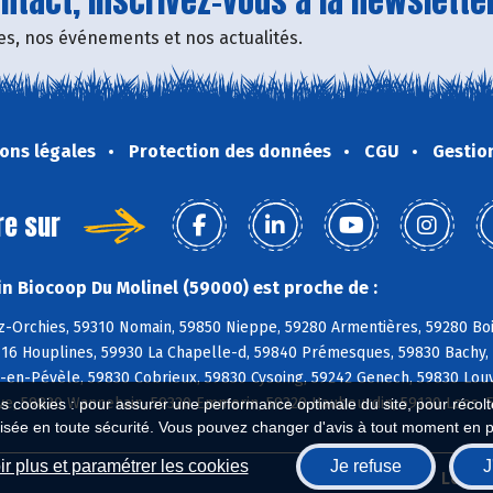
tact, inscrivez-vous à la newsletter
fres, nos événements et nos actualités.
ons légales
Protection des données
CGU
Gestio
re sur
n Biocoop Du Molinel (59000) est proche de :
z-Orchies, 59310 Nomain, 59850 Nieppe, 59280 Armentières, 59280 Bo
9116 Houplines, 59930 La Chapelle-d, 59840 Prémesques, 59830 Bachy
-en-Pévèle, 59830 Cobrieux, 59830 Cysoing, 59242 Genech, 59830 Louv
e, 59830 Wannehain, 59320 Emmerin, 59320 Haubourdin, 59120 Loos, 5
es cookies : pour assurer une performance optimale du site, pour récolter
isée en toute sécurité. Vous pouvez changer d'avis à tout moment en 
r plus et paramétrer les cookies
Je refuse
J
Biocoop.fr
Le ré