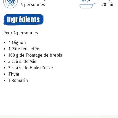
4 personnes
20 min
Ingrédients
Pour 4 personnes
4 Oignon
1 Pâte feuilletée
100 g de Fromage de brebis
3 c. à s. de Miel
3 c. à s. de Huile d'olive
Thym
1 Romarin