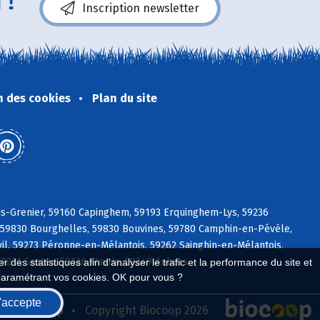
 !
Inscription newsletter
n des cookies
Plan du site
is-Grenier, 59160 Capinghem, 59193 Erquinghem-Lys, 59236
, 59830 Bourghelles, 59830 Bouvines, 59780 Camphin-en-Pévèle,
il, 59273 Péronne-en-Mélantois, 59262 Sainghin-en-Mélantois,
9211 Santes, 59136 Wavrin, 59249 Aubers
 des statistiques afin d'analyser le trafic et la performance du site et
paramétrant vos cookies. OK pour vous ?
'accepte
seau Biocoop
Copyright Biocoop 2026