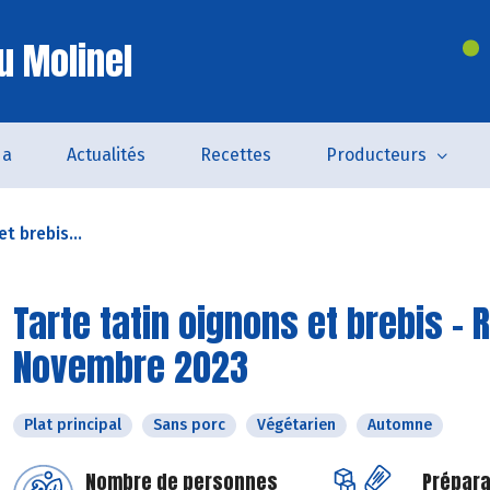
u Molinel
da
Actualités
Recettes
Producteurs
t brebis...
Tarte tatin oignons et brebis - 
Novembre 2023
Plat principal
Sans porc
Végétarien
Automne
Nombre de personnes
Prépara