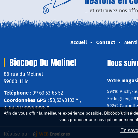
Restons en con
....et retrouvez nos of
Accueil
Contact
Menti
Biocoop Du Molinel
Nous suiv
86 rue du Molinel
Votre magasi
59000 Lille
59310 Auchy-le
Téléphone :
09 63 53 65 52
Frelinghien, 5
Coordonnées GPS :
50,6340103 ° ,
59242 Cappelle
3,06670789999998 °
59242 Templeuv
Afin de vous offrir la meilleure expérience possible, Biocoop utilise d
vous proposer une navigation personnal
En savoi
Réalisé par