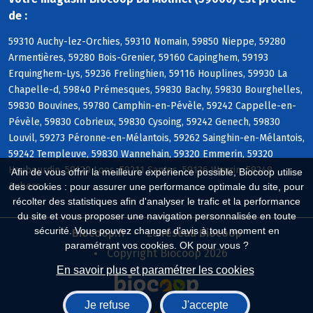
de :
59310 Auchy-lez-Orchies, 59310 Nomain, 59850 Nieppe, 59280
Armentières, 59280 Bois-Grenier, 59160 Capinghem, 59193
Erquinghem-Lys, 59236 Frelinghien, 59116 Houplines, 59930 La
Chapelle-d, 59840 Prémesques, 59830 Bachy, 59830 Bourghelles,
59830 Bouvines, 59780 Camphin-en-Pévèle, 59242 Cappelle-en-
Pévèle, 59830 Cobrieux, 59830 Cysoing, 59242 Genech, 59830
Louvil, 59273 Péronne-en-Mélantois, 59262 Sainghin-en-Mélantois,
59242 Templeuve, 59830 Wannehain, 59320 Emmerin, 59320
Haubourdin, 59120 Loos, 59211 Santes, 59136 Wavrin, 59249
Afin de vous offrir la meilleure expérience possible, Biocoop utilise
Aubers
des cookies : pour assurer une performance optimale du site, pour
récolter des statistiques afin d'analyser le trafic et la performance
du site et vous proposer une navigation personnalisée en toute
sécurité. Vous pouvez changer d'avis à tout moment en
Biocoop.fr
Le réseau Biocoop
paramétrant vos cookies. OK pour vous ?
Copyright Biocoop 2026
En savoir plus et paramétrer les cookies
Je refuse
J'accepte