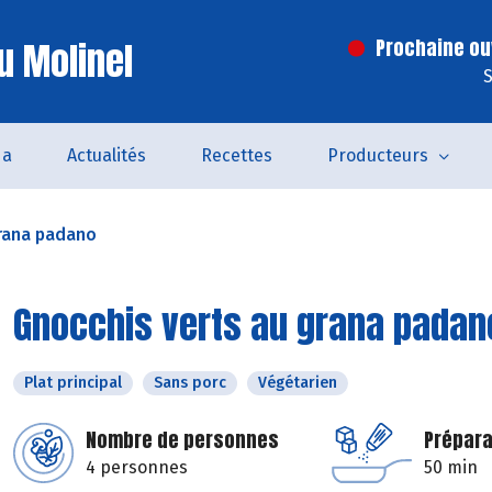
u Molinel
Prochaine ouv
S
da
Actualités
Recettes
Producteurs
grana padano
Gnocchis verts au grana padan
Plat principal
Sans porc
Végétarien
Nombre de personnes
Prépara
4 personnes
50 min