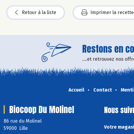
Retour à la liste
Imprimer la recette
Restons en con
....et retrouvez nos of
Accueil
Contact
Menti
Biocoop Du Molinel
Nous suiv
86 rue du Molinel
Votre magasi
59000 Lille