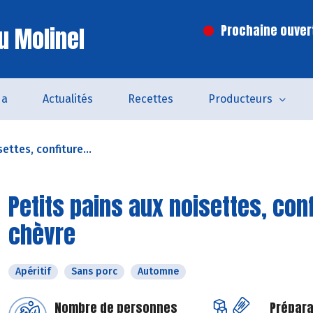
u Molinel
Prochaine ouvert
da
Actualités
Recettes
Producteurs
ettes, confiture...
Petits pains aux noisettes, con
chèvre
Apéritif
Sans porc
Automne
Nombre de personnes
Prépara