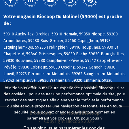
Votre magasin Biocoop Du Molinel (59000) est proche
de :
59310 Auchy-lez-Orchies, 59310 Nomain, 59850 Nieppe, 59280
Armentières, 59280 Bois-Grenier, 59160 Capinghem, 59193
Erquinghem-Lys, 59236 Frelinghien, 59116 Houplines, 59930 La
Chapelle-d, 59840 Prémesques, 59830 Bachy, 59830 Bourghelles,
59830 Bouvines, 59780 Camphin-en-Pévèle, 59242 Cappelle-en-
Pévèle, 59830 Cobrieux, 59830 Cysoing, 59242 Genech, 59830
Louvil, 59273 Péronne-en-Mélantois, 59262 Sainghin-en-Mélantois,
59242 Templeuve, 59830 Wannehain, 59320 Emmerin, 59320
Haubourdin, 59120 Loos, 59211 Santes, 59136 Wavrin, 59249
Afin de vous offrir la meilleure expérience possible, Biocoop utilise
Aubers
des cookies : pour assurer une performance optimale du site, pour
récolter des statistiques afin d'analyser le trafic et la performance
du site et vous proposer une navigation personnalisée en toute
sécurité. Vous pouvez changer d'avis à tout moment en
Biocoop.fr
Le réseau Biocoop
paramétrant vos cookies. OK pour vous ?
Copyright Biocoop 2026
En savoir plus et paramétrer les cookies