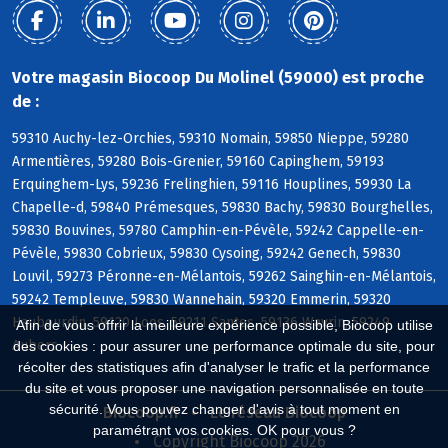
Votre magasin Biocoop Du Molinel (59000) est proche
de :
59310 Auchy-lez-Orchies, 59310 Nomain, 59850 Nieppe, 59280
Armentières, 59280 Bois-Grenier, 59160 Capinghem, 59193
Erquinghem-Lys, 59236 Frelinghien, 59116 Houplines, 59930 La
Chapelle-d, 59840 Prémesques, 59830 Bachy, 59830 Bourghelles,
59830 Bouvines, 59780 Camphin-en-Pévèle, 59242 Cappelle-en-
Pévèle, 59830 Cobrieux, 59830 Cysoing, 59242 Genech, 59830
Louvil, 59273 Péronne-en-Mélantois, 59262 Sainghin-en-Mélantois,
59242 Templeuve, 59830 Wannehain, 59320 Emmerin, 59320
Haubourdin, 59120 Loos, 59211 Santes, 59136 Wavrin, 59249
Afin de vous offrir la meilleure expérience possible, Biocoop utilise
Aubers
des cookies : pour assurer une performance optimale du site, pour
récolter des statistiques afin d'analyser le trafic et la performance
du site et vous proposer une navigation personnalisée en toute
sécurité. Vous pouvez changer d'avis à tout moment en
Biocoop.fr
Le réseau Biocoop
paramétrant vos cookies. OK pour vous ?
Copyright Biocoop 2026