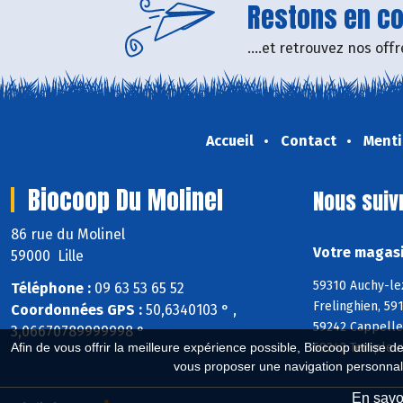
Restons en con
....et retrouvez nos of
Accueil
Contact
Menti
Biocoop Du Molinel
Nous suiv
86 rue du Molinel
Votre magasi
59000 Lille
59310 Auchy-le
Téléphone :
09 63 53 65 52
Frelinghien, 5
Coordonnées GPS :
50,6340103 ° ,
59242 Cappelle
3,06670789999998 °
59242 Templeuv
Afin de vous offrir la meilleure expérience possible, Biocoop utilise d
vous proposer une navigation personnal
En savoi