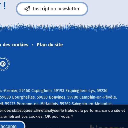
 !
Inscription newsletter
n des cookies
Plan du site
is-Grenier, 59160 Capinghem, 59193 Erquinghem-Lys, 59236
, 59830 Bourghelles, 59830 Bouvines, 59780 Camphin-en-Pévèle,
il, 59273 Péronne-en-Mélantois, 59262 Sainghin-en-Mélantois,
9211 Santes, 59136 Wavrin, 59249 Aubers
 des statistiques afin d'analyser le trafic et la performance du site et
paramétrant vos cookies. OK pour vous ?
'accepte