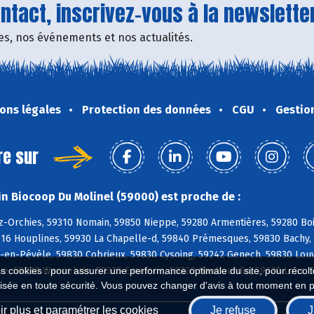
tact, inscrivez-vous à la newsletter
fres, nos événements et nos actualités.
ons légales
Protection des données
CGU
Gestio
re sur
n Biocoop Du Molinel (59000) est proche de :
z-Orchies, 59310 Nomain, 59850 Nieppe, 59280 Armentières, 59280 Bo
9116 Houplines, 59930 La Chapelle-d, 59840 Prémesques, 59830 Bachy
-en-Pévèle, 59830 Cobrieux, 59830 Cysoing, 59242 Genech, 59830 Louv
e, 59830 Wannehain, 59320 Emmerin, 59320 Haubourdin, 59120 Loos, 5
es cookies : pour assurer une performance optimale du site, pour récolter
isée en toute sécurité. Vous pouvez changer d'avis à tout moment en 
r plus et paramétrer les cookies
Je refuse
J