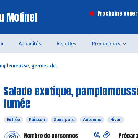
u Molinel
Prochaine ouvert
da
Actualités
Recettes
Producteurs
amplemousse, germes de...
Salade exotique, pamplemousse
fumée
Entrée
Poisson
Sans porc
Automne
Hiver
Nombre de personnes
Prépara