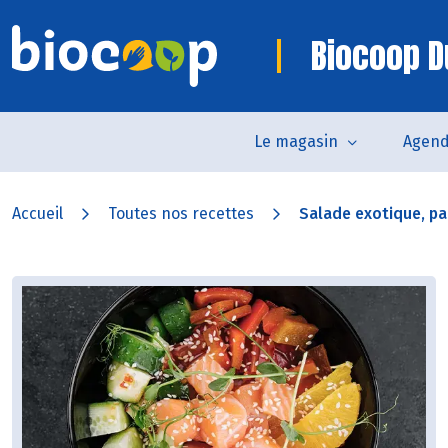
Biocoop D
Le magasin
Agen
Accueil
Toutes nos recettes
Salade exotique, p