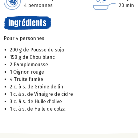
4 personnes
20 min
Ingrédients
Pour 4 personnes
200 g de Pousse de soja
150 g de Chou blanc
2 Pamplemousse
1 Oignon rouge
4 Truite fumée
2 c. à s. de Graine de lin
1 c. à s. de Vinaigre de cidre
3 c. à s. de Huile d'olive
1 c. à s. de Huile de colza