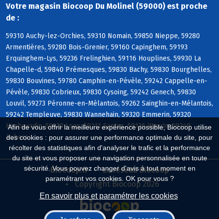
Votre magasin Biocoop Du Molinel (59000) est proche
de :
59310 Auchy-lez-Orchies, 59310 Nomain, 59850 Nieppe, 59280
Armentières, 59280 Bois-Grenier, 59160 Capinghem, 59193
Erquinghem-Lys, 59236 Frelinghien, 59116 Houplines, 59930 La
Chapelle-d, 59840 Prémesques, 59830 Bachy, 59830 Bourghelles,
59830 Bouvines, 59780 Camphin-en-Pévèle, 59242 Cappelle-en-
Pévèle, 59830 Cobrieux, 59830 Cysoing, 59242 Genech, 59830
Louvil, 59273 Péronne-en-Mélantois, 59262 Sainghin-en-Mélantois,
59242 Templeuve, 59830 Wannehain, 59320 Emmerin, 59320
Haubourdin, 59120 Loos, 59211 Santes, 59136 Wavrin, 59249
Afin de vous offrir la meilleure expérience possible, Biocoop utilise
Aubers
des cookies : pour assurer une performance optimale du site, pour
récolter des statistiques afin d'analyser le trafic et la performance
du site et vous proposer une navigation personnalisée en toute
sécurité. Vous pouvez changer d'avis à tout moment en
Biocoop.fr
Le réseau Biocoop
paramétrant vos cookies. OK pour vous ?
Copyright Biocoop 2026
En savoir plus et paramétrer les cookies