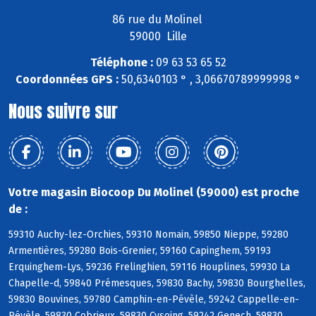
86 rue du Molinel
59000 Lille
Téléphone :
09 63 53 65 52
Coordonnées GPS :
50,6340103 ° , 3,06670789999998 °
Nous suivre sur
Votre magasin Biocoop Du Molinel (59000) est proche
de :
59310 Auchy-lez-Orchies, 59310 Nomain, 59850 Nieppe, 59280
Armentières, 59280 Bois-Grenier, 59160 Capinghem, 59193
Erquinghem-Lys, 59236 Frelinghien, 59116 Houplines, 59930 La
Chapelle-d, 59840 Prémesques, 59830 Bachy, 59830 Bourghelles,
59830 Bouvines, 59780 Camphin-en-Pévèle, 59242 Cappelle-en-
Pévèle, 59830 Cobrieux, 59830 Cysoing, 59242 Genech, 59830