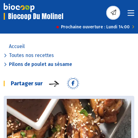
Biocoop Du Molinel
Prochaine ouverture : Lundi 14:00
Accueil
Toutes nos recettes
Pilons de poulet au sésame
Partager sur