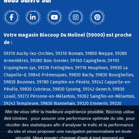
Votre magasin Biocoop Du Molinel (59000) est proche
de :
59310 Auchy-lez-Orchies, 59310 Nomain, 59850 Nieppe, 59280
Armentières, 59280 Bois-Grenier, 59160 Capinghem, 59193
Erquinghem-Lys, 59236 Frelinghien, 59116 Houplines, 59930 La
Chapelle-d, 59840 Prémesques, 59830 Bachy, 59830 Bourghelles,
59830 Bouvines, 59780 Camphin-en-Pévèle, 59242 Cappelle-en-
Pévèle, 59830 Cobrieux, 59830 Cysoing, 59242 Genech, 59830
Louvil, 59273 Péronne-en-Mélantois, 59262 Sainghin-en-Mélantois,
59242 Templeuve, 59830 Wannehain, 59320 Emmerin, 59320
Haubourdin, 59120 Loos, 59211 Santes, 59136 Wavrin, 59249
Afin de vous offrir la meilleure expérience possible, Biocoop utilise
Aubers
des cookies : pour assurer une performance optimale du site, pour
récolter des statistiques afin d'analyser le trafic et la performance
du site et vous proposer une navigation personnalisée en toute
sécurité. Vous pouvez changer d'avis à tout moment en
Biocoop.fr
Le réseau Biocoop