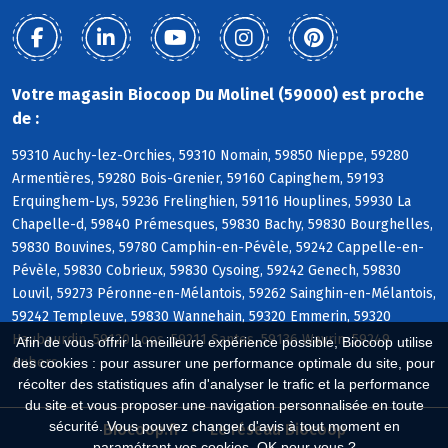
Votre magasin Biocoop Du Molinel (59000) est proche
de :
59310 Auchy-lez-Orchies, 59310 Nomain, 59850 Nieppe, 59280
Armentières, 59280 Bois-Grenier, 59160 Capinghem, 59193
Erquinghem-Lys, 59236 Frelinghien, 59116 Houplines, 59930 La
Chapelle-d, 59840 Prémesques, 59830 Bachy, 59830 Bourghelles,
59830 Bouvines, 59780 Camphin-en-Pévèle, 59242 Cappelle-en-
Pévèle, 59830 Cobrieux, 59830 Cysoing, 59242 Genech, 59830
Louvil, 59273 Péronne-en-Mélantois, 59262 Sainghin-en-Mélantois,
59242 Templeuve, 59830 Wannehain, 59320 Emmerin, 59320
Haubourdin, 59120 Loos, 59211 Santes, 59136 Wavrin, 59249
Afin de vous offrir la meilleure expérience possible, Biocoop utilise
Aubers
des cookies : pour assurer une performance optimale du site, pour
récolter des statistiques afin d'analyser le trafic et la performance
du site et vous proposer une navigation personnalisée en toute
sécurité. Vous pouvez changer d'avis à tout moment en
Biocoop.fr
Le réseau Biocoop
paramétrant vos cookies. OK pour vous ?