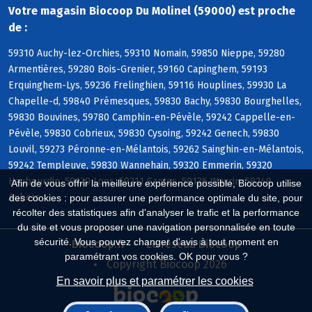
Votre magasin Biocoop Du Molinel (59000) est proche
de :
59310 Auchy-lez-Orchies, 59310 Nomain, 59850 Nieppe, 59280
Armentières, 59280 Bois-Grenier, 59160 Capinghem, 59193
Erquinghem-Lys, 59236 Frelinghien, 59116 Houplines, 59930 La
Chapelle-d, 59840 Prémesques, 59830 Bachy, 59830 Bourghelles,
59830 Bouvines, 59780 Camphin-en-Pévèle, 59242 Cappelle-en-
Pévèle, 59830 Cobrieux, 59830 Cysoing, 59242 Genech, 59830
Louvil, 59273 Péronne-en-Mélantois, 59262 Sainghin-en-Mélantois,
59242 Templeuve, 59830 Wannehain, 59320 Emmerin, 59320
Haubourdin, 59120 Loos, 59211 Santes, 59136 Wavrin, 59249
Afin de vous offrir la meilleure expérience possible, Biocoop utilise
Aubers
des cookies : pour assurer une performance optimale du site, pour
récolter des statistiques afin d'analyser le trafic et la performance
du site et vous proposer une navigation personnalisée en toute
sécurité. Vous pouvez changer d'avis à tout moment en
Biocoop.fr
Le réseau Biocoop
paramétrant vos cookies. OK pour vous ?
Copyright Biocoop 2026
En savoir plus et paramétrer les cookies