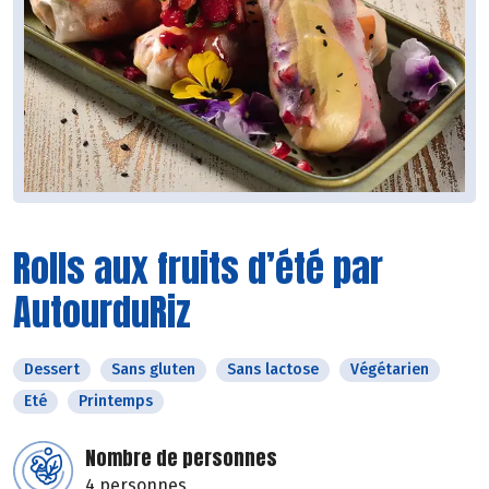
Rolls aux fruits d’été par
AutourduRiz
Dessert
Sans gluten
Sans lactose
Végétarien
Eté
Printemps
Nombre de personnes
4 personnes