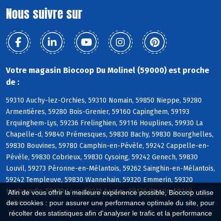
Nous suivre sur
Votre magasin Biocoop Du Molinel (59000) est proche
de :
59310 Auchy-lez-Orchies, 59310 Nomain, 59850 Nieppe, 59280
Armentières, 59280 Bois-Grenier, 59160 Capinghem, 59193
Erquinghem-Lys, 59236 Frelinghien, 59116 Houplines, 59930 La
Chapelle-d, 59840 Prémesques, 59830 Bachy, 59830 Bourghelles,
59830 Bouvines, 59780 Camphin-en-Pévèle, 59242 Cappelle-en-
Pévèle, 59830 Cobrieux, 59830 Cysoing, 59242 Genech, 59830
Louvil, 59273 Péronne-en-Mélantois, 59262 Sainghin-en-Mélantois,
59242 Templeuve, 59830 Wannehain, 59320 Emmerin, 59320
Haubourdin, 59120 Loos, 59211 Santes, 59136 Wavrin, 59249
Afin de vous offrir la meilleure expérience possible, Biocoop utilise
Aubers
des cookies : pour assurer une performance optimale du site, pour
récolter des statistiques afin d'analyser le trafic et la performance