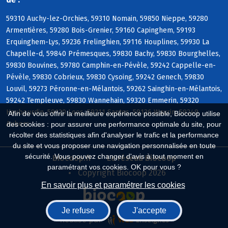
59310 Auchy-lez-Orchies, 59310 Nomain, 59850 Nieppe, 59280
Armentières, 59280 Bois-Grenier, 59160 Capinghem, 59193
Erquinghem-Lys, 59236 Frelinghien, 59116 Houplines, 59930 La
Chapelle-d, 59840 Prémesques, 59830 Bachy, 59830 Bourghelles,
59830 Bouvines, 59780 Camphin-en-Pévèle, 59242 Cappelle-en-
Pévèle, 59830 Cobrieux, 59830 Cysoing, 59242 Genech, 59830
Louvil, 59273 Péronne-en-Mélantois, 59262 Sainghin-en-Mélantois,
59242 Templeuve, 59830 Wannehain, 59320 Emmerin, 59320
Haubourdin, 59120 Loos, 59211 Santes, 59136 Wavrin, 59249
Afin de vous offrir la meilleure expérience possible, Biocoop utilise
Aubers
des cookies : pour assurer une performance optimale du site, pour
récolter des statistiques afin d'analyser le trafic et la performance
du site et vous proposer une navigation personnalisée en toute
sécurité. Vous pouvez changer d'avis à tout moment en
Biocoop.fr
Le réseau Biocoop
paramétrant vos cookies. OK pour vous ?
Copyright Biocoop 2026
En savoir plus et paramétrer les cookies
Je refuse
J'accepte
Réalisé par