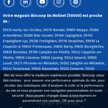
Votre magasin Biocoop Du Molinel (59000) est proche
de :
59310 Auchy-lez-Orchies, 59310 Nomain, 59850 Nieppe, 59280
Armentières, 59280 Bois-Grenier, 59160 Capinghem, 59193
Erquinghem-Lys, 59236 Frelinghien, 59116 Houplines, 59930 La
Chapelle-d, 59840 Prémesques, 59830 Bachy, 59830 Bourghelles,
59830 Bouvines, 59780 Camphin-en-Pévèle, 59242 Cappelle-en-
Pévèle, 59830 Cobrieux, 59830 Cysoing, 59242 Genech, 59830
Louvil, 59273 Péronne-en-Mélantois, 59262 Sainghin-en-Mélantois,
59242 Templeuve, 59830 Wannehain, 59320 Emmerin, 59320
Haubourdin, 59120 Loos, 59211 Santes, 59136 Wavrin, 59249
Afin de vous offrir la meilleure expérience possible, Biocoop utilise
Aubers
des cookies : pour assurer une performance optimale du site, pour
récolter des statistiques afin d'analyser le trafic et la performance
du site et vous proposer une navigation personnalisée en toute
sécurité. Vous pouvez changer d'avis à tout moment en
Biocoop.fr
Le réseau Biocoop
paramétrant vos cookies. OK pour vous ?
Copyright Biocoop 2026