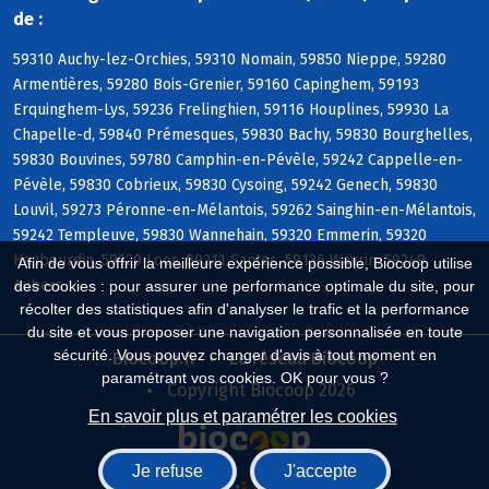
de :
59310 Auchy-lez-Orchies, 59310 Nomain, 59850 Nieppe, 59280
Armentières, 59280 Bois-Grenier, 59160 Capinghem, 59193
Erquinghem-Lys, 59236 Frelinghien, 59116 Houplines, 59930 La
Chapelle-d, 59840 Prémesques, 59830 Bachy, 59830 Bourghelles,
59830 Bouvines, 59780 Camphin-en-Pévèle, 59242 Cappelle-en-
Pévèle, 59830 Cobrieux, 59830 Cysoing, 59242 Genech, 59830
Louvil, 59273 Péronne-en-Mélantois, 59262 Sainghin-en-Mélantois,
59242 Templeuve, 59830 Wannehain, 59320 Emmerin, 59320
Haubourdin, 59120 Loos, 59211 Santes, 59136 Wavrin, 59249
Afin de vous offrir la meilleure expérience possible, Biocoop utilise
Aubers
des cookies : pour assurer une performance optimale du site, pour
récolter des statistiques afin d'analyser le trafic et la performance
du site et vous proposer une navigation personnalisée en toute
sécurité. Vous pouvez changer d'avis à tout moment en
Biocoop.fr
Le réseau Biocoop
paramétrant vos cookies. OK pour vous ?
Copyright Biocoop 2026
En savoir plus et paramétrer les cookies
Je refuse
J'accepte