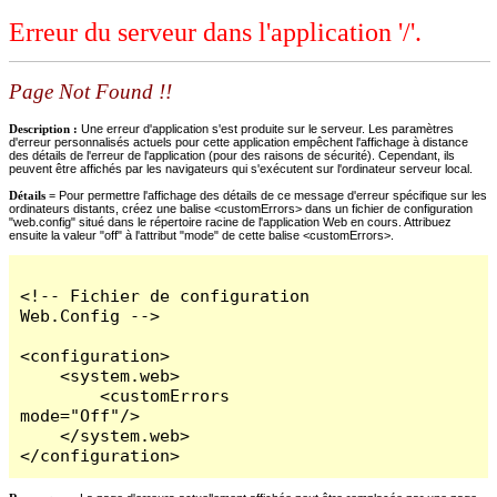
Erreur du serveur dans l'application '/'.
Page Not Found !!
Description :
Une erreur d'application s'est produite sur le serveur. Les paramètres
d'erreur personnalisés actuels pour cette application empêchent l'affichage à distance
des détails de l'erreur de l'application (pour des raisons de sécurité). Cependant, ils
peuvent être affichés par les navigateurs qui s'exécutent sur l'ordinateur serveur local.
Détails =
Pour permettre l'affichage des détails de ce message d'erreur spécifique sur les
ordinateurs distants, créez une balise <customErrors> dans un fichier de configuration
"web.config" situé dans le répertoire racine de l'application Web en cours. Attribuez
ensuite la valeur "off" à l'attribut "mode" de cette balise <customErrors>.
<!-- Fichier de configuration 
Web.Config -->

<configuration>

    <system.web>

        <customErrors 
mode="Off"/>

    </system.web>

</configuration>