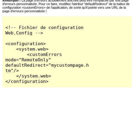
Remarques :
La page d'erreurs actuellement affichée peut être remplacée par une page
d'erreurs personnalisée. Pour ce faire, modifiez l'attribut "defaultRedirect" de la balise de
configuration <customErrors> de l'application, de sorte qu'il pointe vers une URL de la
page d'erreurs personnalisée !
<!-- Fichier de configuration 
Web.Config -->

<configuration>

    <system.web>

        <customErrors 
mode="RemoteOnly" 
defaultRedirect="mycustompage.h
tm"/>

    </system.web>

</configuration>