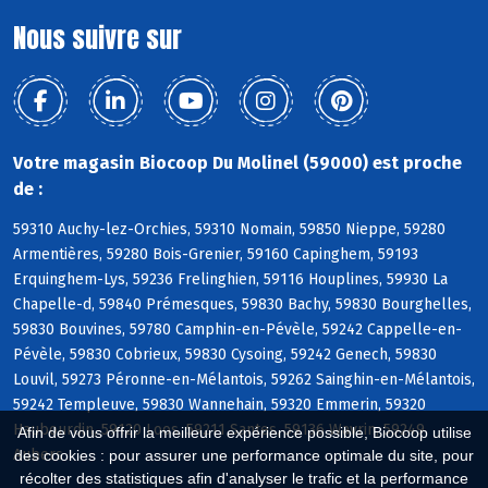
Nous suivre sur
Votre magasin Biocoop Du Molinel (59000) est proche
de :
59310 Auchy-lez-Orchies, 59310 Nomain, 59850 Nieppe, 59280
Armentières, 59280 Bois-Grenier, 59160 Capinghem, 59193
Erquinghem-Lys, 59236 Frelinghien, 59116 Houplines, 59930 La
Chapelle-d, 59840 Prémesques, 59830 Bachy, 59830 Bourghelles,
59830 Bouvines, 59780 Camphin-en-Pévèle, 59242 Cappelle-en-
Pévèle, 59830 Cobrieux, 59830 Cysoing, 59242 Genech, 59830
Louvil, 59273 Péronne-en-Mélantois, 59262 Sainghin-en-Mélantois,
59242 Templeuve, 59830 Wannehain, 59320 Emmerin, 59320
Haubourdin, 59120 Loos, 59211 Santes, 59136 Wavrin, 59249
Afin de vous offrir la meilleure expérience possible, Biocoop utilise
Aubers
des cookies : pour assurer une performance optimale du site, pour
récolter des statistiques afin d'analyser le trafic et la performance