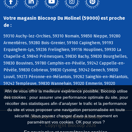
Votre magasin Biocoop Du Molinel (59000) est proche
de :
59310 Auchy-lez-Orchies, 59310 Nomain, 59850 Nieppe, 59280
Armentières, 59280 Bois-Grenier, 59160 Capinghem, 59193
Erquinghem-Lys, 59236 Frelinghien, 59116 Houplines, 59930 La
Chapelle-d, 59840 Prémesques, 59830 Bachy, 59830 Bourghelles,
59830 Bouvines, 59780 Camphin-en-Pévèle, 59242 Cappelle-en-
Pévèle, 59830 Cobrieux, 59830 Cysoing, 59242 Genech, 59830
Louvil, 59273 Péronne-en-Mélantois, 59262 Sainghin-en-Mélantois,
59242 Templeuve, 59830 Wannehain, 59320 Emmerin, 59320
Haubourdin, 59120 Loos, 59211 Santes, 59136 Wavrin, 59249
Afin de vous offrir la meilleure expérience possible, Biocoop utilise
Aubers
des cookies : pour assurer une performance optimale du site, pour
récolter des statistiques afin d'analyser le trafic et la performance
du site et vous proposer une navigation personnalisée en toute
sécurité. Vous pouvez changer d'avis à tout moment en
Biocoop.fr
Le réseau Biocoop
paramétrant vos cookies. OK pour vous ?
Copyright Biocoop 2026