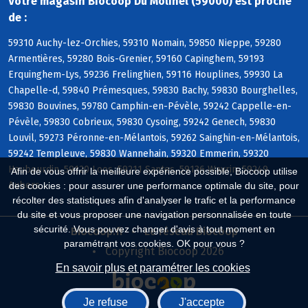
Votre magasin Biocoop Du Molinel (59000) est proche
de :
59310 Auchy-lez-Orchies, 59310 Nomain, 59850 Nieppe, 59280
Armentières, 59280 Bois-Grenier, 59160 Capinghem, 59193
Erquinghem-Lys, 59236 Frelinghien, 59116 Houplines, 59930 La
Chapelle-d, 59840 Prémesques, 59830 Bachy, 59830 Bourghelles,
59830 Bouvines, 59780 Camphin-en-Pévèle, 59242 Cappelle-en-
Pévèle, 59830 Cobrieux, 59830 Cysoing, 59242 Genech, 59830
Louvil, 59273 Péronne-en-Mélantois, 59262 Sainghin-en-Mélantois,
59242 Templeuve, 59830 Wannehain, 59320 Emmerin, 59320
Haubourdin, 59120 Loos, 59211 Santes, 59136 Wavrin, 59249
Afin de vous offrir la meilleure expérience possible, Biocoop utilise
Aubers
des cookies : pour assurer une performance optimale du site, pour
récolter des statistiques afin d'analyser le trafic et la performance
du site et vous proposer une navigation personnalisée en toute
sécurité. Vous pouvez changer d'avis à tout moment en
Biocoop.fr
Le réseau Biocoop
paramétrant vos cookies. OK pour vous ?
Copyright Biocoop 2026
En savoir plus et paramétrer les cookies
Je refuse
J'accepte