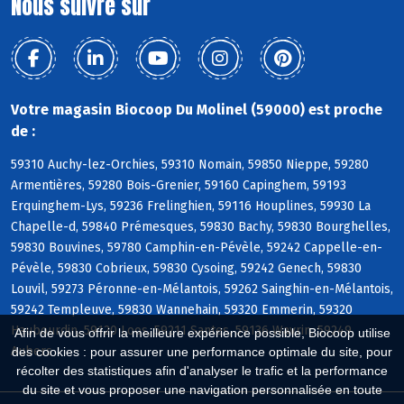
Nous suivre sur
Votre magasin Biocoop Du Molinel (59000) est proche
de :
59310 Auchy-lez-Orchies, 59310 Nomain, 59850 Nieppe, 59280
Armentières, 59280 Bois-Grenier, 59160 Capinghem, 59193
Erquinghem-Lys, 59236 Frelinghien, 59116 Houplines, 59930 La
Chapelle-d, 59840 Prémesques, 59830 Bachy, 59830 Bourghelles,
59830 Bouvines, 59780 Camphin-en-Pévèle, 59242 Cappelle-en-
Pévèle, 59830 Cobrieux, 59830 Cysoing, 59242 Genech, 59830
Louvil, 59273 Péronne-en-Mélantois, 59262 Sainghin-en-Mélantois,
59242 Templeuve, 59830 Wannehain, 59320 Emmerin, 59320
Haubourdin, 59120 Loos, 59211 Santes, 59136 Wavrin, 59249
Afin de vous offrir la meilleure expérience possible, Biocoop utilise
Aubers
des cookies : pour assurer une performance optimale du site, pour
récolter des statistiques afin d'analyser le trafic et la performance
du site et vous proposer une navigation personnalisée en toute