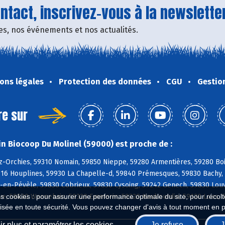
tact, inscrivez-vous à la newsletter
fres, nos événements et nos actualités.
ons légales
Protection des données
CGU
Gestio
re sur
n Biocoop Du Molinel (59000) est proche de :
z-Orchies, 59310 Nomain, 59850 Nieppe, 59280 Armentières, 59280 Bo
9116 Houplines, 59930 La Chapelle-d, 59840 Prémesques, 59830 Bachy
-en-Pévèle, 59830 Cobrieux, 59830 Cysoing, 59242 Genech, 59830 Louv
es cookies : pour assurer une performance optimale du site, pour récolter
e, 59830 Wannehain, 59320 Emmerin, 59320 Haubourdin, 59120 Loos, 5
isée en toute sécurité. Vous pouvez changer d'avis à tout moment en 
r plus et paramétrer les cookies
Je refuse
J