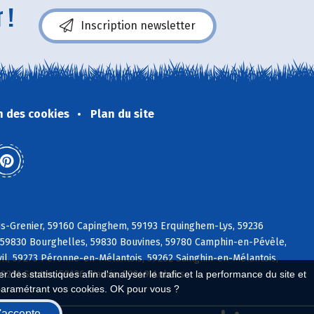
 !
Inscription newsletter
n des cookies
Plan du site
is-Grenier, 59160 Capinghem, 59193 Erquinghem-Lys, 59236
, 59830 Bourghelles, 59830 Bouvines, 59780 Camphin-en-Pévèle,
il, 59273 Péronne-en-Mélantois, 59262 Sainghin-en-Mélantois,
 des statistiques afin d'analyser le trafic et la performance du site et
9211 Santes, 59136 Wavrin, 59249 Aubers
paramétrant vos cookies. OK pour vous ?
'accepte