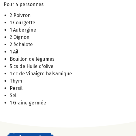
Pour 4 personnes
2 Poivron
1 Courgette
1 Aubergine
2 Oignon
2 échalote
1 Ail
Bouillon de légumes
5 cs de Huile d'olive
1 cc de Vinaigre balsamique
Thym
Persil
Sel
1 Graine germée