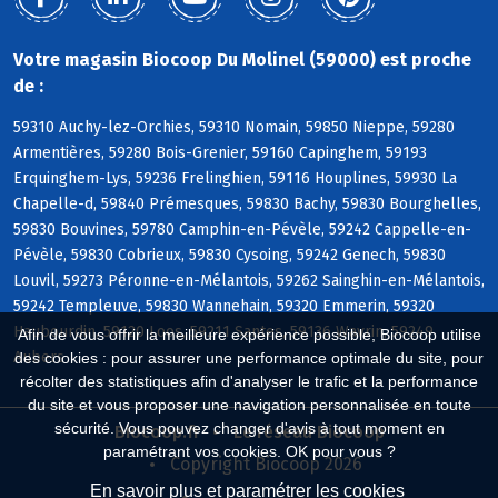
Votre magasin Biocoop Du Molinel (59000) est proche
de :
59310 Auchy-lez-Orchies, 59310 Nomain, 59850 Nieppe, 59280
Armentières, 59280 Bois-Grenier, 59160 Capinghem, 59193
Erquinghem-Lys, 59236 Frelinghien, 59116 Houplines, 59930 La
Chapelle-d, 59840 Prémesques, 59830 Bachy, 59830 Bourghelles,
59830 Bouvines, 59780 Camphin-en-Pévèle, 59242 Cappelle-en-
Pévèle, 59830 Cobrieux, 59830 Cysoing, 59242 Genech, 59830
Louvil, 59273 Péronne-en-Mélantois, 59262 Sainghin-en-Mélantois,
59242 Templeuve, 59830 Wannehain, 59320 Emmerin, 59320
Haubourdin, 59120 Loos, 59211 Santes, 59136 Wavrin, 59249
Afin de vous offrir la meilleure expérience possible, Biocoop utilise
Aubers
des cookies : pour assurer une performance optimale du site, pour
récolter des statistiques afin d'analyser le trafic et la performance
du site et vous proposer une navigation personnalisée en toute
sécurité. Vous pouvez changer d'avis à tout moment en
Biocoop.fr
Le réseau Biocoop
paramétrant vos cookies. OK pour vous ?
Copyright Biocoop 2026
En savoir plus et paramétrer les cookies