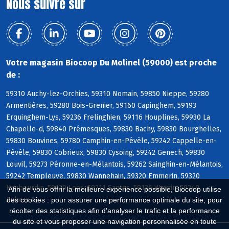
Nous suivre sur
Votre magasin Biocoop Du Molinel (59000) est proche
de :
59310 Auchy-lez-Orchies, 59310 Nomain, 59850 Nieppe, 59280
Armentières, 59280 Bois-Grenier, 59160 Capinghem, 59193
Erquinghem-Lys, 59236 Frelinghien, 59116 Houplines, 59930 La
Chapelle-d, 59840 Prémesques, 59830 Bachy, 59830 Bourghelles,
59830 Bouvines, 59780 Camphin-en-Pévèle, 59242 Cappelle-en-
Pévèle, 59830 Cobrieux, 59830 Cysoing, 59242 Genech, 59830
Louvil, 59273 Péronne-en-Mélantois, 59262 Sainghin-en-Mélantois,
59242 Templeuve, 59830 Wannehain, 59320 Emmerin, 59320
Haubourdin, 59120 Loos, 59211 Santes, 59136 Wavrin, 59249
Afin de vous offrir la meilleure expérience possible, Biocoop utilise
Aubers
des cookies : pour assurer une performance optimale du site, pour
récolter des statistiques afin d'analyser le trafic et la performance
du site et vous proposer une navigation personnalisée en toute