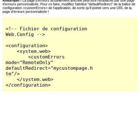
Remarques :
La page d'erreurs actuellement affichée peut être remplacée par une page
d'erreurs personnalisée. Pour ce faire, modifiez l'attribut "defaultRedirect" de la balise de
configuration <customErrors> de l'application, de sorte qu'il pointe vers une URL de la
page d'erreurs personnalisée !
<!-- Fichier de configuration 
Web.Config -->

<configuration>

    <system.web>

        <customErrors 
mode="RemoteOnly" 
defaultRedirect="mycustompage.h
tm"/>

    </system.web>

</configuration>