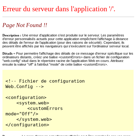
Erreur du serveur dans l'application '/'.
Page Not Found !!
Description :
Une erreur d'application s'est produite sur le serveur. Les paramètres
d'erreur personnalisés actuels pour cette application empêchent l'affichage à distance
des détails de l'erreur de l'application (pour des raisons de sécurité). Cependant, ils
peuvent être affichés par les navigateurs qui s'exécutent sur l'ordinateur serveur local.
Détails =
Pour permettre l'affichage des détails de ce message d'erreur spécifique sur les
ordinateurs distants, créez une balise <customErrors> dans un fichier de configuration
"web.config" situé dans le répertoire racine de l'application Web en cours. Attribuez
ensuite la valeur "off" à l'attribut "mode" de cette balise <customErrors>.
<!-- Fichier de configuration 
Web.Config -->

<configuration>

    <system.web>

        <customErrors 
mode="Off"/>

    </system.web>

</configuration>