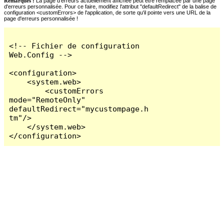
Remarques :
La page d'erreurs actuellement affichée peut être remplacée par une page
d'erreurs personnalisée. Pour ce faire, modifiez l'attribut "defaultRedirect" de la balise de
configuration <customErrors> de l'application, de sorte qu'il pointe vers une URL de la
page d'erreurs personnalisée !
<!-- Fichier de configuration 
Web.Config -->

<configuration>

    <system.web>

        <customErrors 
mode="RemoteOnly" 
defaultRedirect="mycustompage.h
tm"/>

    </system.web>

</configuration>