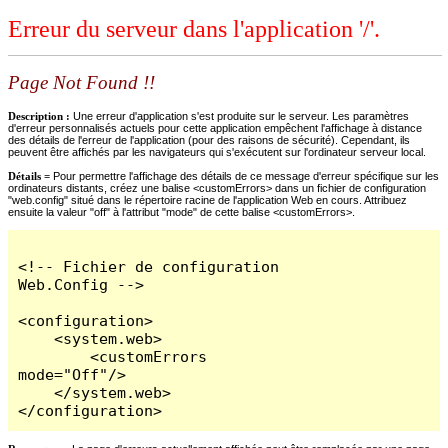
Erreur du serveur dans l'application '/'.
Page Not Found !!
Description :
Une erreur d'application s'est produite sur le serveur. Les paramètres
d'erreur personnalisés actuels pour cette application empêchent l'affichage à distance
des détails de l'erreur de l'application (pour des raisons de sécurité). Cependant, ils
peuvent être affichés par les navigateurs qui s'exécutent sur l'ordinateur serveur local.
Détails =
Pour permettre l'affichage des détails de ce message d'erreur spécifique sur les
ordinateurs distants, créez une balise <customErrors> dans un fichier de configuration
"web.config" situé dans le répertoire racine de l'application Web en cours. Attribuez
ensuite la valeur "off" à l'attribut "mode" de cette balise <customErrors>.
<!-- Fichier de configuration 
Web.Config -->

<configuration>

    <system.web>

        <customErrors 
mode="Off"/>

    </system.web>

</configuration>