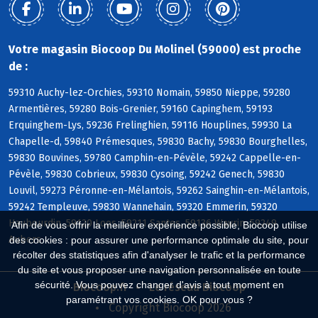
Votre magasin Biocoop Du Molinel (59000) est proche
de :
59310 Auchy-lez-Orchies, 59310 Nomain, 59850 Nieppe, 59280
Armentières, 59280 Bois-Grenier, 59160 Capinghem, 59193
Erquinghem-Lys, 59236 Frelinghien, 59116 Houplines, 59930 La
Chapelle-d, 59840 Prémesques, 59830 Bachy, 59830 Bourghelles,
59830 Bouvines, 59780 Camphin-en-Pévèle, 59242 Cappelle-en-
Pévèle, 59830 Cobrieux, 59830 Cysoing, 59242 Genech, 59830
Louvil, 59273 Péronne-en-Mélantois, 59262 Sainghin-en-Mélantois,
59242 Templeuve, 59830 Wannehain, 59320 Emmerin, 59320
Haubourdin, 59120 Loos, 59211 Santes, 59136 Wavrin, 59249
Afin de vous offrir la meilleure expérience possible, Biocoop utilise
Aubers
des cookies : pour assurer une performance optimale du site, pour
récolter des statistiques afin d'analyser le trafic et la performance
du site et vous proposer une navigation personnalisée en toute
sécurité. Vous pouvez changer d'avis à tout moment en
Biocoop.fr
Le réseau Biocoop
paramétrant vos cookies. OK pour vous ?
Copyright Biocoop 2026