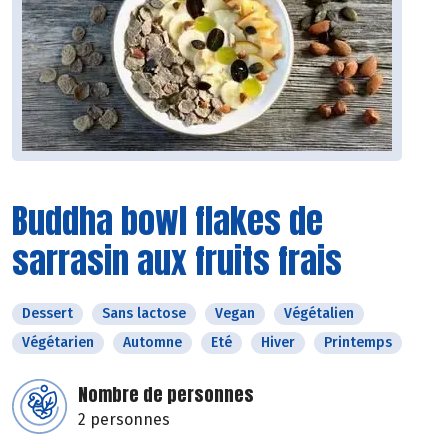
Buddha bowl flakes de
sarrasin aux fruits frais
Dessert
Sans lactose
Vegan
Végétalien
Végétarien
Automne
Eté
Hiver
Printemps
Nombre de personnes
2 personnes