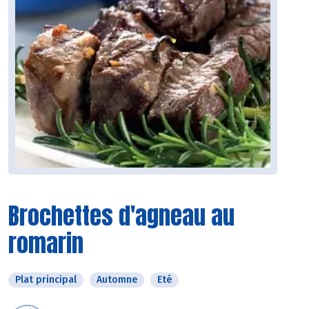
Brochettes d'agneau au
romarin
Plat principal
Automne
Eté