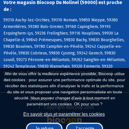
Votre magasin Biocoop Du Molinel (59000) est proche
de :
59310 Auchy-lez-Orchies, 59310 Nomain, 59850 Nieppe, 59280
Armentières, 59280 Bois-Grenier, 59160 Capinghem, 59193
Erquinghem-Lys, 59236 Frelinghien, 59116 Houplines, 59930 La
Chapelle-d, 59840 Prémesques, 59830 Bachy, 59830 Bourghelles,
59830 Bouvines, 59780 Camphin-en-Pévèle, 59242 Cappelle-en-
Pévèle, 59830 Cobrieux, 59830 Cysoing, 59242 Genech, 59830
Louvil, 59273 Péronne-en-Mélantois, 59262 Sainghin-en-Mélantois,
59242 Templeuve, 59830 Wannehain, 59320 Emmerin, 59320
Haubourdin, 59120 Loos, 59211 Santes, 59136 Wavrin, 59249
Afin de vous offrir la meilleure expérience possible, Biocoop utilise
Aubers
des cookies : pour assurer une performance optimale du site, pour
récolter des statistiques afin d'analyser le trafic et la performance
du site et vous proposer une navigation personnalisée en toute
sécurité. Vous pouvez changer d'avis à tout moment en
Biocoop.fr
Le réseau Biocoop
paramétrant vos cookies. OK pour vous ?
Copyright Biocoop 2026
En savoir plus et paramétrer les cookies
Je refuse
J'accepte