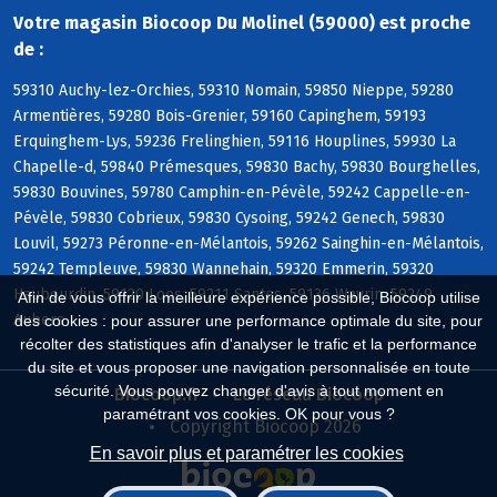
Votre magasin Biocoop Du Molinel (59000) est proche
de :
59310 Auchy-lez-Orchies, 59310 Nomain, 59850 Nieppe, 59280
Armentières, 59280 Bois-Grenier, 59160 Capinghem, 59193
Erquinghem-Lys, 59236 Frelinghien, 59116 Houplines, 59930 La
Chapelle-d, 59840 Prémesques, 59830 Bachy, 59830 Bourghelles,
59830 Bouvines, 59780 Camphin-en-Pévèle, 59242 Cappelle-en-
Pévèle, 59830 Cobrieux, 59830 Cysoing, 59242 Genech, 59830
Louvil, 59273 Péronne-en-Mélantois, 59262 Sainghin-en-Mélantois,
59242 Templeuve, 59830 Wannehain, 59320 Emmerin, 59320
Haubourdin, 59120 Loos, 59211 Santes, 59136 Wavrin, 59249
Afin de vous offrir la meilleure expérience possible, Biocoop utilise
Aubers
des cookies : pour assurer une performance optimale du site, pour
récolter des statistiques afin d'analyser le trafic et la performance
du site et vous proposer une navigation personnalisée en toute
sécurité. Vous pouvez changer d'avis à tout moment en
Biocoop.fr
Le réseau Biocoop
paramétrant vos cookies. OK pour vous ?
Copyright Biocoop 2026
En savoir plus et paramétrer les cookies