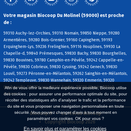
Votre magasin Biocoop Du Molinel (59000) est proche
de :
59310 Auchy-lez-Orchies, 59310 Nomain, 59850 Nieppe, 59280
Armentières, 59280 Bois-Grenier, 59160 Capinghem, 59193
Erquinghem-Lys, 59236 Frelinghien, 59116 Houplines, 59930 La
Chapelle-d, 59840 Prémesques, 59830 Bachy, 59830 Bourghelles,
59830 Bouvines, 59780 Camphin-en-Pévèle, 59242 Cappelle-en-
Pévèle, 59830 Cobrieux, 59830 Cysoing, 59242 Genech, 59830
Louvil, 59273 Péronne-en-Mélantois, 59262 Sainghin-en-Mélantois,
59242 Templeuve, 59830 Wannehain, 59320 Emmerin, 59320
Haubourdin, 59120 Loos, 59211 Santes, 59136 Wavrin, 59249
Afin de vous offrir la meilleure expérience possible, Biocoop utilise
Aubers
des cookies : pour assurer une performance optimale du site, pour
récolter des statistiques afin d'analyser le trafic et la performance
du site et vous proposer une navigation personnalisée en toute
sécurité. Vous pouvez changer d'avis à tout moment en
Biocoop.fr
Le réseau Biocoop
paramétrant vos cookies. OK pour vous ?
Copyright Biocoop 2026
En savoir plus et paramétrer les cookies