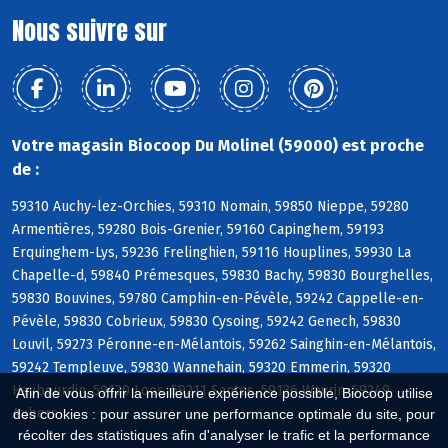
Nous suivre sur
Votre magasin Biocoop Du Molinel (59000) est proche
de :
59310 Auchy-lez-Orchies, 59310 Nomain, 59850 Nieppe, 59280
Armentières, 59280 Bois-Grenier, 59160 Capinghem, 59193
Erquinghem-Lys, 59236 Frelinghien, 59116 Houplines, 59930 La
Chapelle-d, 59840 Prémesques, 59830 Bachy, 59830 Bourghelles,
59830 Bouvines, 59780 Camphin-en-Pévèle, 59242 Cappelle-en-
Pévèle, 59830 Cobrieux, 59830 Cysoing, 59242 Genech, 59830
Louvil, 59273 Péronne-en-Mélantois, 59262 Sainghin-en-Mélantois,
59242 Templeuve, 59830 Wannehain, 59320 Emmerin, 59320
Haubourdin, 59120 Loos, 59211 Santes, 59136 Wavrin, 59249
Afin de vous offrir la meilleure expérience possible, Biocoop utilise
Aubers
des cookies : pour assurer une performance optimale du site, pour
récolter des statistiques afin d'analyser le trafic et la performance